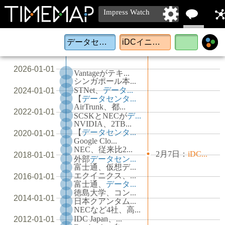
Impress Watch
単語
メ
によ
ィ
2026-01-01
Vantageがテキ...
る比
に
シンガポール本...
STNet、
データ...
2024-01-01
【
データセンタ...
較
る
AirTrunk、都...
2022-01-01
SCSKとNECが
デ...
NVIDIA、2TB...
【
データセンタ...
2020-01-01
Google Clo...
NEC、従来比2...
2月7日：
iDC...
2018-01-01
外部
データセン...
富士通、仮想デ...
エクイニクス、...
2016-01-01
富士通、
データ...
徳島大学、コン...
2014-01-01
日本クアンタム...
NECなど4社、高...
IDC Japan、...
2012-01-01