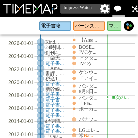
Impress Watch
単語
メ
によ
ィ
【Ama...
Kind...
2026-01-01
BOSE...
24時間...
る比
に
JVCケ...
創刊4...
2024-01-01
「楽天...
ビクタ...
較
る
電子書...
JVCケ...
「Ama...
2022-01-01
ケンウ...
書評、...
「アイ...
税込1...
2020-01-01
電子書...
バンダ...
新幹線...
8月8日...
電子書...
2018-01-01
■次の...
バンダ...
電子書...
「Pla...
電子書...
2016-01-01
ボーカ...
電子書...
電子書...
パナソ...
紀伊國...
2014-01-01
電子書...
LGエレ...
電子書...
2012-01-01
米
Ba...
「Qua...