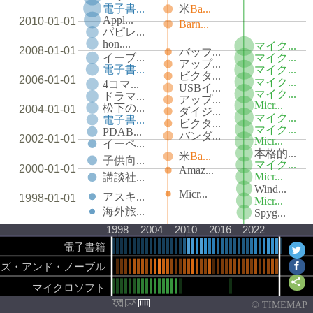
電子書...
米
Ba...
Appl...
2010-01-01
Barn...
パピレ...
hon....
マイク...
2008-01-01
バッフ...
イーブ...
マイク...
アップ...
電子書...
マイク...
ビクタ...
2006-01-01
マイク...
4コマ...
USBイ...
マイク...
ドラマ...
アップ...
Micr...
松下の...
2004-01-01
ダイジ...
マイク...
電子書...
ビクタ...
マイク...
PDAB...
バンダ...
2002-01-01
Micr...
イーペ...
本格的...
米
Ba...
子供向...
マイク...
2000-01-01
Amaz...
Micr...
講談社...
Wind...
Micr...
アスキ...
1998-01-01
Micr...
海外旅...
Spyg...
1998
2004
2010
2016
2022
電子書籍
ンズ・アンド・ノーブル
マイクロソフト
© TIMEMAP