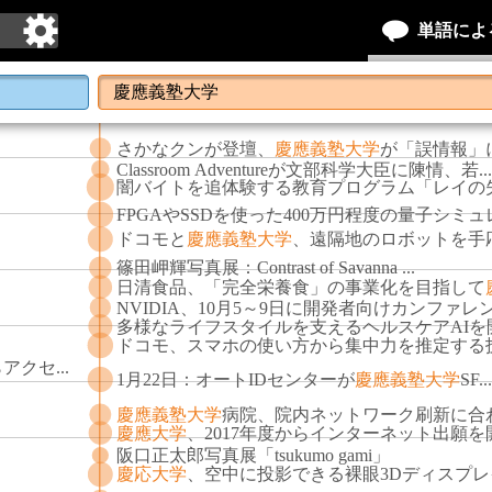
単語によ
さかなクンが登壇、
慶應義塾大学
が「誤情報」に.
Classroom Adventureが文部科学大臣に陳情、若..
闇バイトを追体験する教育プログラム「レイの失.
FPGAやSSDを使った400万円程度の量子シミュレ
ドコモと
慶應義塾大学
、遠隔地のロボットを手応.
篠田岬輝写真展：Contrast of Savanna ...
日清食品、「完全栄養食」の事業化を目指して
NVIDIA、10月5～9日に開発者向けカンファレンス
多様なライフスタイルを支えるヘルスケアAIを開.
ドコモ、スマホの使い方から集中力を推定する技.
クセ...
1月22日：オートIDセンターが
慶應義塾大学
SF..
慶應義塾大学
病院、院内ネットワーク刷新に合わ.
慶應大学
、2017年度からインターネット出願を開.
阪口正太郎写真展「tsukumo gami」
慶応大学
、空中に投影できる裸眼3Dディスプレイ.