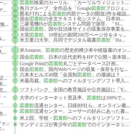
..
図書館
検索のカーリル、「カーリルウィジェット...
角川グループ、全作品を「Google
図書館
プロジェ...
..
匿名FTPによる
図書館
内部データの開放2件を確認...
国会
図書館
の全文テキスト化システム、日本IB...
三菱電機ISが
図書館
システム問題で謝罪、「SI...
...
国会
図書館
、国や自治体サイトの収集保存事業を...
大英
図書館
、19世紀の新聞200万ページ分をネッ...
..
米主要23大学、共同でデジタル蔵書
図書館
「Ha...
.
米Amazon、
図書館
の歴史的稀少本や絶版書のオン...
..
国会
図書館
、日本の近代史料をHPで公開～坂本龍...
Google Printの
図書館
丸ごとデータベース計画...
国会
図書館
、国内Webページの収集・保存を行な...
六本木ヒルズ49階「会員制
図書館
」の価値は？
..
米最高裁、
図書館
へのフィルタリングソフト導入...
..
ソフトバンク、全国の教育施設や公共施設に「Y...
..
..
大学のインターネット普及率、
図書館
は100%で...
.
図書館
流通センター、日経BP社ら、オンライン書...
図書館
流通センター、ユーザーの好みにあった書...
..
米上院、学校・
図書館
へのフィルタリングソフト...
...
サンディエゴが青少年の
図書館
でのインターネッ...
..