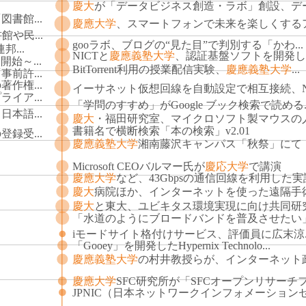
慶大
が「データビジネス創造・ラボ」創設、デー.
書館...
慶應大学
、スマートフォンで未来を楽しくするア.
や民...
gooラボ、ブログの“見た目”で判別する「かわ...
邦...
NICTと
慶應義塾大学
、認証基盤ソフトを開発し無
開始～...
BitTorrent利用の授業配信実験、
慶應義塾大学
...
前許...
作権...
イーサネット仮想回線を自動設定で相互接続、N.
イア...
「学問のすすめ」がGoogle ブック検索で読める..
日本語...
慶大
・福田研究室、マイクロソフト製マウスの人.
書籍名で横断検索「本の検索」v2.01
録受...
慶應義塾大学
湘南藤沢キャンパス「秋祭」にて
Microsoft CEOバルマー氏が
慶応大学
で講演
慶應大学
など、43Gbpsの通信回線を利用した実証.
慶大
病院ほか、インターネットを使った遠隔手術.
慶大
と東大、ユビキタス環境実現に向け共同研究.
「水道のようにブロードバンドを普及させたい」.
iモードサイト格付けサービス、評価員に広末涼..
「Gooey」を開発したHypernix Technolo...
慶應義塾大学
の村井教授らが、インターネット政.
慶應大学
SFC研究所が「SFCオープンリサーチフォ
JPNIC（日本ネットワークインフォメーションセ.