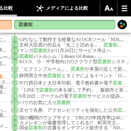
る比較
メディアによる比較
GPUなしで動作する軽量なAI OCRツール「NDL...
..
文科大臣賞の作品を「丸ごと読める」、
図書館
...
.
..
マンガ
図書館
Zが11月26日にサービス停止へ
図書館
バトルシム「Library Of Ruina」...
ー...
KCCS、小・中学校向けのクラウド型
図書館
システ...
..
「ピクミンブルーム」、
図書館
や本屋の近くで新...
静岡県立中央
図書館
とタミヤによるイベント「ロ...
慶...
...
NTT西日本と大日本印刷、電子教科書や電子
図書...
..
「LINEで
図書館
の本を探して予約」、飯能市と富...
..
9月20日：グーグルの電子
図書館
サービスが提訴...
.
パリのお気に入り
図書館
京セラ丸善、アクセシビリティを強化した公共
図...
..
..
国の機関のウェブサイト、URLの5年残存率は40...
カメレオンが蔵書管理してくれる!? 町田市立...
..
国会
図書館
の古書をオンデマンド販売する「ND...