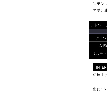
ンテン
て受け
INTER
の日本
出典: IN