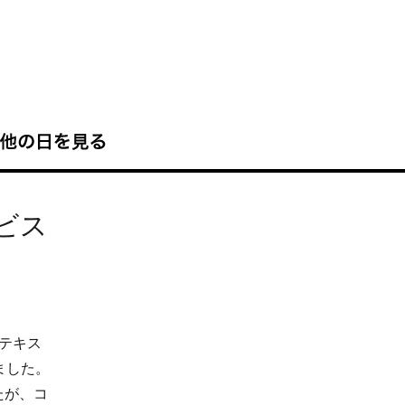
ビス
たテキス
ました。
たが、コ