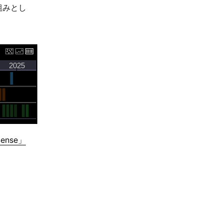
組みとし
nse」