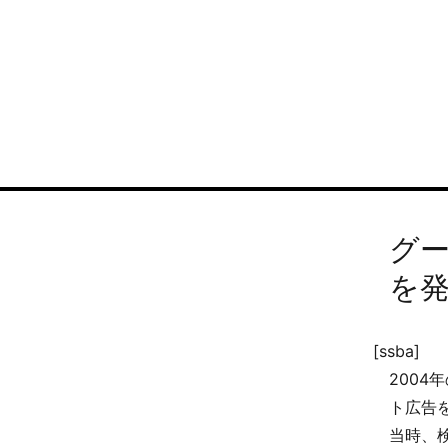
グー
を
[ssba]
200
ト広告
当時、