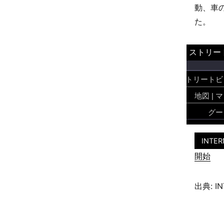
動、車
た。
INTER
開始
出典: IN