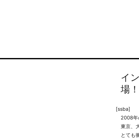
イ
場
[ssba]
200
東京、
とても