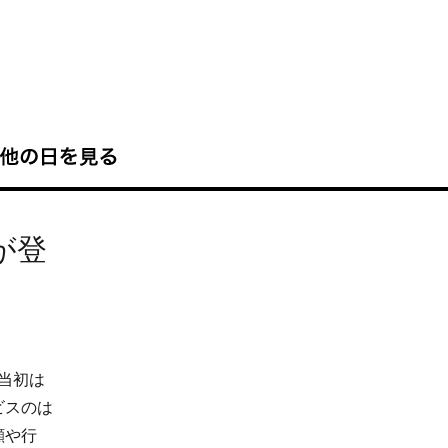
が登
当初は
ビスのは
顔や行